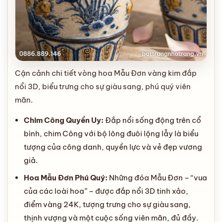
Cận cảnh chi tiết vòng hoa Mẫu Đơn vàng kim đắp
nổi 3D, biểu trưng cho sự giàu sang, phú quý viên
mãn.
Chim Công Quyền Uy:
Đắp nổi sống động trên cổ
bình, chim Công với bộ lông đuôi lộng lẫy là biểu
tượng của công danh, quyền lực và vẻ đẹp vương
giả.
Hoa Mẫu Đơn Phú Quý:
Những đóa Mẫu Đơn – “vua
của các loài hoa” – được đắp nổi 3D tinh xảo,
điểm vàng 24K, tượng trưng cho sự giàu sang,
thịnh vượng và một cuộc sống viên mãn, đủ đầy.