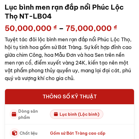
Lục bình men rạn đắp nổi Phúc Lộc
Thọ NT-LB04
Khoả
50,000,000
₫
–
75,000,000
₫
giá:
Tuyệt tác đôi lộc bình men rạn đắp nổi Phúc Lộc Thọ,
từ
hội tụ tinh hoa gốm sứ Bát Tràng. Sự kết hợp đỉnh cao
50,00
giữa chim Công, hoa Mẫu Đơn và hoa Sen trên nền
đến
men rạn cổ, điểm xuyết vàng 24K, kiến tạo nên một
75,00
vật phẩm phong thủy quyền uy, mang lại đại cát, phú
quý và vượng khí cho gia chủ.
THÔNG SỐ KỸ THUẬT
Dòng sản
Lục bình (Lộc bình)
phẩm
Chất liệu
Gốm sứ Bát Tràng cao cấp