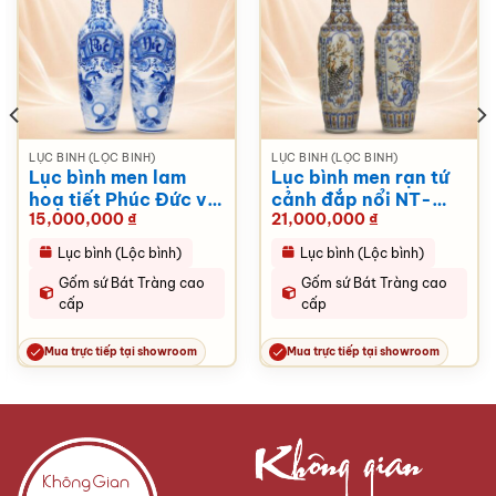
LỤC BÌNH (LỘC BÌNH)
LỤC BÌNH (LỘC BÌNH)
Lục bình men lam
Lục bình men rạn tứ
hoạ tiết Phúc Đức vẽ
cảnh đắp nổi NT-
15,000,000
₫
21,000,000
₫
tay NT-LB03
LB05
Lục bình (Lộc bình)
Lục bình (Lộc bình)
Gốm sứ Bát Tràng cao
Gốm sứ Bát Tràng cao
cấp
cấp
Mua trực tiếp tại showroom
Mua trực tiếp tại showroom