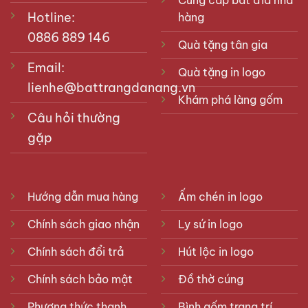
Cung cấp bát đĩa nhà
Hotline:
hàng
0886 889 146
Quà tặng tân gia
Email:
Quà tặng in logo
lienhe@battrangdanang.vn
Khám phá làng gốm
Câu hỏi thường
gặp
Hướng dẫn mua hàng
Ấm chén in logo
Chính sách giao nhận
Ly sứ in logo
Chính sách đổi trả
Hút lộc in logo
Chính sách bảo mật
Đồ thờ cúng
Phương thức thanh
Bình gốm trang trí