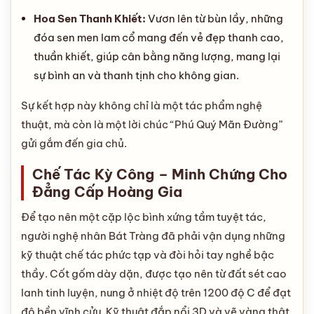
Hoa Sen Thanh Khiết:
Vươn lên từ bùn lầy, những
đóa sen men lam cổ mang đến vẻ đẹp thanh cao,
thuần khiết, giúp cân bằng năng lượng, mang lại
sự bình an và thanh tịnh cho không gian.
Sự kết hợp này không chỉ là một tác phẩm nghệ
thuật, mà còn là một lời chúc “Phú Quý Mãn Đường”
gửi gắm đến gia chủ.
Chế Tác Kỳ Công – Minh Chứng Cho
Đẳng Cấp Hoàng Gia
Để tạo nên một cặp lộc bình xứng tầm tuyệt tác,
người nghệ nhân Bát Tràng đã phải vận dụng những
kỹ thuật chế tác phức tạp và đòi hỏi tay nghề bậc
thầy. Cốt gốm dày dặn, được tạo nên từ đất sét cao
lanh tinh luyện, nung ở nhiệt độ trên 1200 độ C để đạt
độ bền vĩnh cửu. Kỹ thuật đắp nổi 3D và vẽ vàng thật