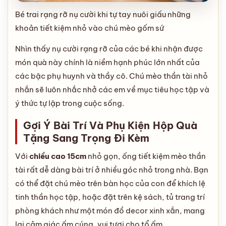
Bé trai rạng rỡ nụ cười khi tự tay nuôi giấu những
khoản tiết kiệm nhỏ vào chú mèo gốm sứ
Nhìn thấy nụ cười rạng rỡ của các bé khi nhận được
món quà này chính là niềm hạnh phúc lớn nhất của
các bậc phụ huynh và thầy cô. Chú mèo thần tài nhỏ
nhắn sẽ luôn nhắc nhở các em về mục tiêu học tập và
ý thức tự lập trong cuộc sống.
Gợi Ý Bài Trí Và Phụ Kiện Hộp Quà
Tặng Sang Trọng Đi Kèm
Với
chiều cao 15cm
nhỏ gọn, ống tiết kiệm mèo thần
tài rất dễ dàng bài trí ở nhiều góc nhỏ trong nhà. Bạn
có thể đặt chú mèo trên bàn học của con để khích lệ
tinh thần học tập, hoặc đặt trên kệ sách, tủ trang trí
phòng khách như một món đồ decor xinh xắn, mang
lại cảm giác ấm cúng, vui tươi cho tổ ấm.