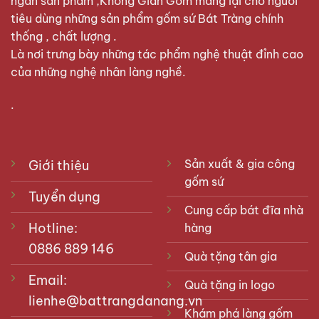
ngàn sản phẩm ,Không Gian Gốm mang lại cho người
tiêu dùng những sản phẩm gốm sứ Bát Tràng chính
thống , chất lượng .
Là nơi trưng bày những tác phẩm nghệ thuật đỉnh cao
của những nghệ nhân làng nghề.
.
Sản xuất & gia công
Giới thiệu
gốm sứ
Tuyển dụng
Cung cấp bát đĩa nhà
Hotline:
hàng
0886 889 146
Quà tặng tân gia
Email:
Quà tặng in logo
lienhe@battrangdanang.vn
Khám phá làng gốm