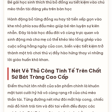
Bé gái học sinh thích thú bỏ đồng xu tiết kiệm vào chú
mèo thần tài đáng yêu trên bàn học
Hành động bỏ từng đồng xu hay tờ tiền xếp gọn vào
khe nhỏ phía sau đầu mèo giúp bé rèn luyện sự kiên
nhẫn. Đây là bài học đầu đời vô cùng trực quan và
sinh động mà cha mẹ có thể khéo léo lồng ghép vào
cuộc sống hằng ngày của con, biến việc tiết kiệm trở
thành một trò chơi thú vị đầy hào hứng thay vì những
lời giáo huấn khô khan.
Nét Vẽ Thủ Công Tinh Tế Trên Chất
Sứ Bát Tràng Cao Cấp
Điểm thu hút lớn nhất của sản phẩm chính là khuôn
mặt tươi cười hỷ hả vô cùng rạng rỡ của chú mèo
thần tài. Từng đường nét như đôi mắt híp cong, chiếc
mũi đỏ hình trái tim và đôi tai vểnh đều được các