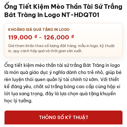
Ống Tiết Kiệm Mèo Thần Tài Sứ Trắng
Bát Tràng In Logo NT-HDQT01
KHOẢNG GIÁ QUÀ TẶNG IN LOGO
119,000
₫
-
126,000
₫
Giá tham khảo theo số lượng đặt hàng, mẫu in logo, kỹ thuật
in, quy cách hộp quà và thời gian sản xuất.
Ống tiết kiệm mèo thần tài sứ trắng Bát Tràng in logo
là món quà giáo dục ý nghĩa dành cho trẻ nhỏ, giúp bé
rèn luyện thói quen quản lý tài chính từ sớm. Với thiết
kế đáng yêu, chất sứ trắng bóng cao cấp cùng hộp xi
lót lụa sang trọng, đây là lựa chọn quà tặng khuyến
học lý tưởng.
THÔNG SỐ KỸ THUẬT