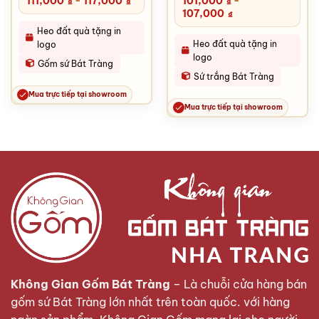
111,000
-
117,000
101,000
-
₫
₫
₫
107,000
₫
Heo đất quà tặng in
Heo đất quà tặng in
logo
logo
Gốm sứ Bát Tràng
Sứ trắng Bát Tràng
Mua trực tiếp tại showroom
Mua trực tiếp tại showroom
Không Gian Gốm Bát Tràng
– Là chuỗi cửa hàng bán
gốm sứ Bát Tràng lớn nhất trên toàn quốc. với hàng