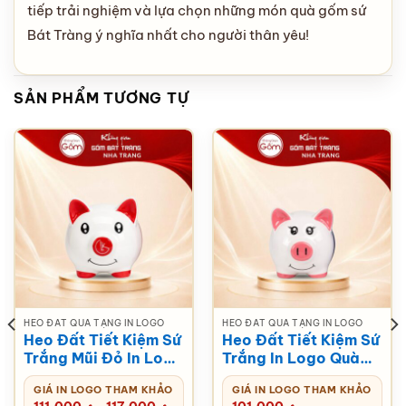
tiếp trải nghiệm và lựa chọn những món quà gốm sứ
Bát Tràng ý nghĩa nhất cho người thân yêu!
SẢN PHẨM TƯƠNG TỰ
HEO ĐẤT QUÀ TẶNG IN LOGO
HEO ĐẤT QUÀ TẶNG IN LOGO
Heo Đất Tiết Kiệm Sứ
Heo Đất Tiết Kiệm Sứ
Trắng Mũi Đỏ In Logo
Trắng In Logo Quà
Thương Hiệu NT-
Tặng Doanh Nghiệp
GIÁ IN LOGO THAM KHẢO
GIÁ IN LOGO THAM KHẢO
HDQT02
NT-HDQT04